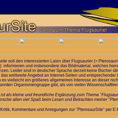
eite soll den interessierten Laien über Flugsaurier (= Pterosauri
r) informieren und insbesondere das Bildmaterial, welches hierz
änzen. Leider sind in deutscher Sprache derzeit keine Bücher üb
h das weltweite Angebot an Internet-Seiten und entsprechender Li
n es vielleicht ein größeres allgemeines Interesse an dieser nic
annten Organismengruppe gibt, als von vielen Wissenschaftlern u
 ist als kleine und freundliche Ergänzung zum Thema "Flugsaur
nsche allen viel Spaß beim Lesen und Betrachten meiner "Pter
m Kritik, Kommentare und Anregungen zur "PterosaurSite" per E-