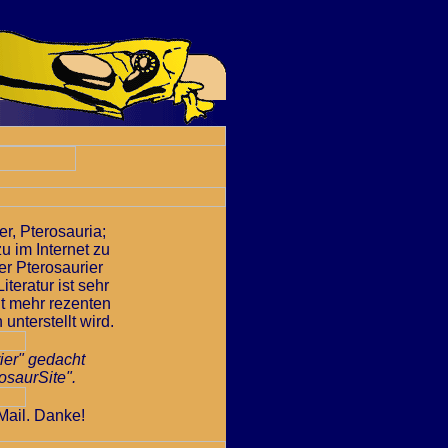
er, Pterosauria;
u im Internet zu
er Pterosaurier
teratur ist sehr
ht mehr rezenten
nterstellt wird.
ier" gedacht
osaurSite".
Mail. Danke!