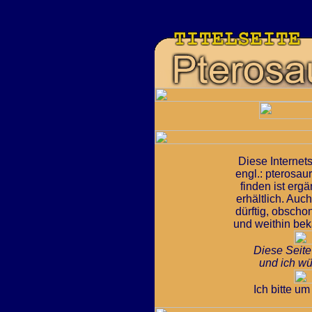
Diese Internets
engl.: pterosau
finden ist erg
erhältlich. Auc
dürftig, obscho
und weithin bek
Diese Seite
und ich wü
Ich bitte u